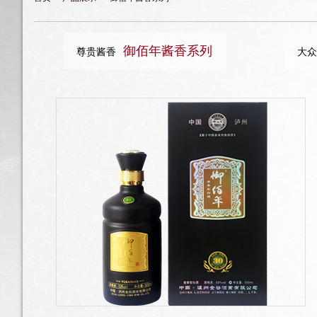
御佰年酱香系列
尊贵酱香
大众