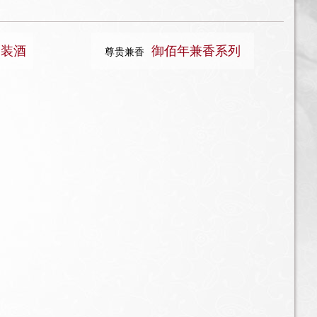
装酒
御佰年兼香系列
尊贵兼香